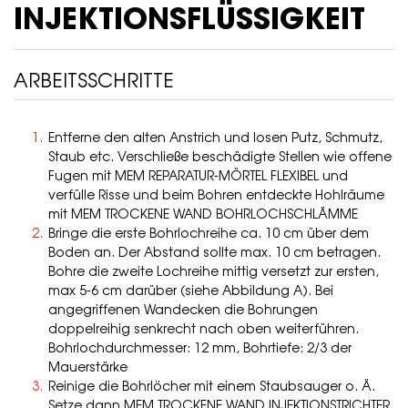
INJEKTIONSFLÜSSIGKEIT
ARBEITSSCHRITTE
Entferne den alten Anstrich und losen Putz, Schmutz,
Staub etc. Verschließe beschädigte Stellen wie offene
Fugen mit MEM REPARATUR-MÖRTEL FLEXIBEL und
verfülle Risse und beim Bohren entdeckte Hohlräume
mit MEM TROCKENE WAND BOHRLOCHSCHLÄMME
Bringe die erste Bohrlochreihe ca. 10 cm über dem
Boden an. Der Abstand sollte max. 10 cm betragen.
Bohre die zweite Lochreihe mittig versetzt zur ersten,
max 5-6 cm darüber (siehe Abbildung A). Bei
angegriffenen Wandecken die Bohrungen
doppelreihig senkrecht nach oben weiterführen.
Bohrlochdurchmesser: 12 mm, Bohrtiefe: 2/3 der
Mauerstärke
Reinige die Bohrlöcher mit einem Staubsauger o. Ä.
Setze dann MEM TROCKENE WAND INJEKTIONSTRICHTER