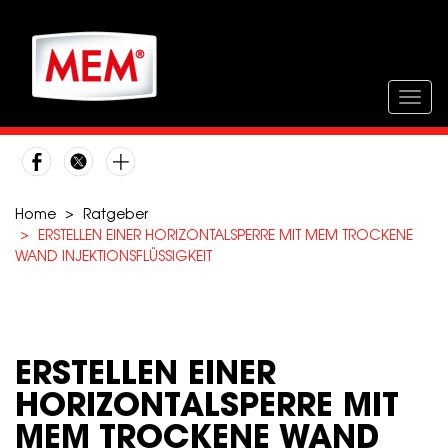
Direkt
zum
Inhalt
Togg
navig
Home
Ratgeber
ERSTELLEN EINER HORIZONTALSPERRE MIT MEM TROCKENE
WAND INJEKTIONSFLÜSSIGKEIT
ERSTELLEN EINER
HORIZONTALSPERRE MIT
MEM TROCKENE WAND