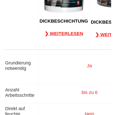
2
DICKBESCHICHTUNG
DICKBES
❯ WEITERLESEN
❯ WEIT
Grundierung
Ja
notwendig
Anzahl
bis zu 6
Arbeitsschritte
Direkt auf
feuchte
Nein