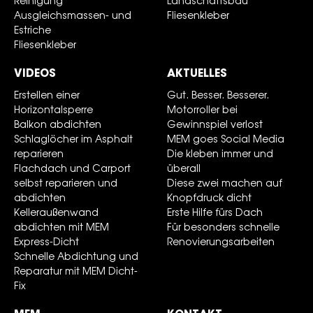
Reinigung
Landschaftsbau
Ausgleichsmassen- und
Fliesenkleber
Estriche
Fliesenkleber
VIDEOS
AKTUELLES
Erstellen einer
Gut. Besser. Besserer.
Horizontalsperre
Motorroller bei
Balkon abdichten
Gewinnspiel verlost
Schlaglöcher im Asphalt
MEM goes Social Media
reparieren
Die kleben immer und
Flachdach und Carport
überall
selbst reparieren und
Diese zwei machen auf
abdichten
Knopfdruck dicht
Kelleraußenwand
Erste Hilfe fürs Dach
abdichten mit MEM
Für besonders schnelle
Express-Dicht
Renovierungsarbeiten
Schnelle Abdichtung und
Reparatur mit MEM Dicht-
Fix