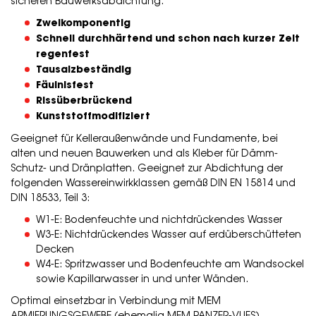
sicheren Bauwerksabdichtung.
Zweikomponentig
Schnell durchhärtend und schon nach kurzer Zeit
regenfest
Tausalzbeständig
Fäulnisfest
Rissüberbrückend
Kunststoffmodifiziert
Geeignet für Kelleraußenwände und Fundamente, bei
alten und neuen Bauwerken und als Kleber für Dämm-
Schutz- und Dränplatten. Geeignet zur Abdichtung der
folgenden Wassereinwirkklassen gemäß DIN EN 15814 und
DIN 18533, Teil 3:
W1-E: Bodenfeuchte und nichtdrückendes Wasser
W3-E: Nichtdrückendes Wasser auf erdüberschütteten
Decken
W4-E: Spritzwasser und Bodenfeuchte am Wandsockel
sowie Kapillarwasser in und unter Wänden.
Optimal einsetzbar in Verbindung mit MEM
ARMIERUNGSGEWEBE (ehemalig MEM PANZER-VLIES).