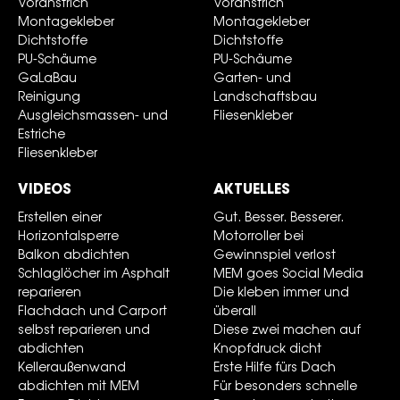
Voranstrich
Voranstrich
Montagekleber
Montagekleber
Dichtstoffe
Dichtstoffe
PU-Schäume
PU-Schäume
GaLaBau
Garten- und
Reinigung
Landschaftsbau
Ausgleichsmassen- und
Fliesenkleber
Estriche
Fliesenkleber
VIDEOS
AKTUELLES
Erstellen einer
Gut. Besser. Besserer.
Horizontalsperre
Motorroller bei
Balkon abdichten
Gewinnspiel verlost
Schlaglöcher im Asphalt
MEM goes Social Media
reparieren
Die kleben immer und
Flachdach und Carport
überall
selbst reparieren und
Diese zwei machen auf
abdichten
Knopfdruck dicht
Kelleraußenwand
Erste Hilfe fürs Dach
abdichten mit MEM
Für besonders schnelle