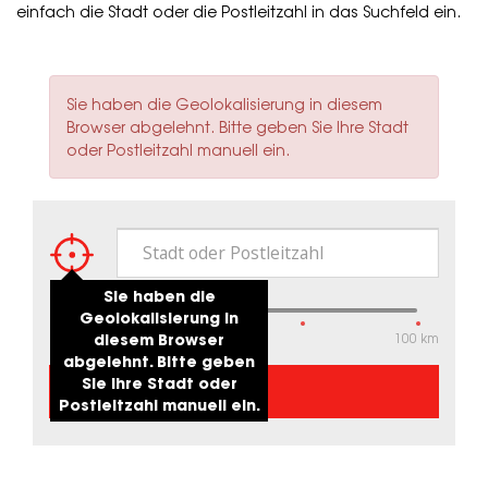
einfach die Stadt oder die Postleitzahl in das Suchfeld ein.
S
Sie haben die Geolokalisierung in diesem
t
Browser abgelehnt. Bitte geben Sie Ihre Stadt
a
oder Postleitzahl manuell ein.
t
u
s
m
e
s
s
30 km
a
10 km
100 km
g
e