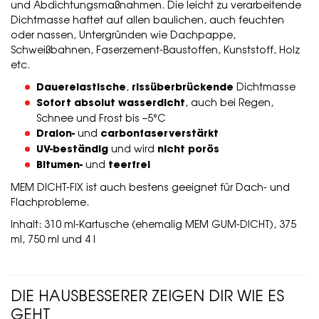
und Abdichtungsmaßnahmen. Die leicht zu verarbeitende
Dichtmasse haftet auf allen baulichen, auch feuchten
oder nassen, Untergründen wie Dachpappe,
Schweißbahnen, Faserzement-Baustoffen, Kunststoff, Holz
etc.
Dauerelastische
,
rissüberbrückende
Dichtmasse
Sofort absolut wasserdicht
, auch bei Regen,
Schnee und Frost bis –5°C
Dralon-
und
carbonfaserverstärkt
UV-beständig
und wird
nicht porös
Bitumen
-
und
teerfrei
MEM DICHT-FIX ist auch bestens geeignet für Dach- und
Flachprobleme.
Inhalt: 310 ml-Kartusche (ehemalig MEM GUM-DICHT), 375
ml, 750 ml und 4 l
DIE HAUSBESSERER ZEIGEN DIR WIE ES
GEHT