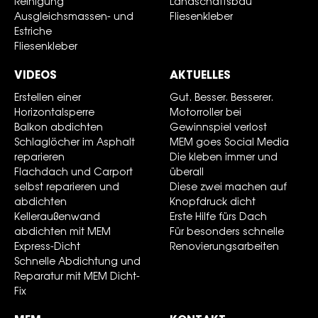
Reinigung
Landschaftsbau
Ausgleichsmassen- und
Fliesenkleber
Estriche
Fliesenkleber
VIDEOS
AKTUELLES
Erstellen einer
Gut. Besser. Besserer.
Horizontalsperre
Motorroller bei
Balkon abdichten
Gewinnspiel verlost
Schlaglöcher im Asphalt
MEM goes Social Media
reparieren
Die kleben immer und
Flachdach und Carport
überall
selbst reparieren und
Diese zwei machen auf
abdichten
Knopfdruck dicht
Kelleraußenwand
Erste Hilfe fürs Dach
abdichten mit MEM
Für besonders schnelle
Express-Dicht
Renovierungsarbeiten
Schnelle Abdichtung und
Reparatur mit MEM Dicht-
Fix