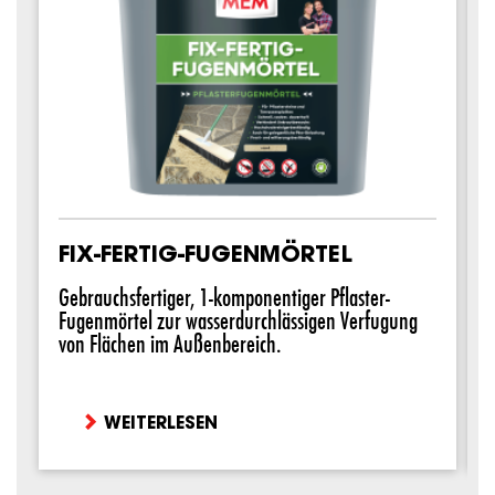
FIX-FERTIG-FUGENMÖRTEL
Gebrauchsfertiger, 1-komponentiger Pflaster-
F
Fugenmörtel zur wasserdurchlässigen Verfugung
N
von Flächen im Außenbereich.
K
WEITERLESEN