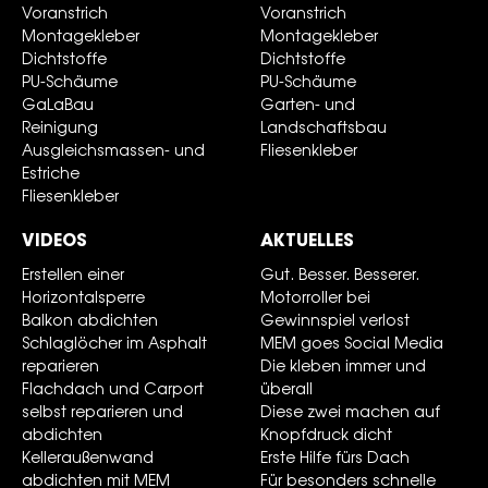
Voranstrich
Voranstrich
Montagekleber
Montagekleber
Dichtstoffe
Dichtstoffe
PU-Schäume
PU-Schäume
GaLaBau
Garten- und
Reinigung
Landschaftsbau
Ausgleichsmassen- und
Fliesenkleber
Estriche
Fliesenkleber
VIDEOS
AKTUELLES
Erstellen einer
Gut. Besser. Besserer.
Horizontalsperre
Motorroller bei
Balkon abdichten
Gewinnspiel verlost
Schlaglöcher im Asphalt
MEM goes Social Media
reparieren
Die kleben immer und
Flachdach und Carport
überall
selbst reparieren und
Diese zwei machen auf
abdichten
Knopfdruck dicht
Kelleraußenwand
Erste Hilfe fürs Dach
abdichten mit MEM
Für besonders schnelle