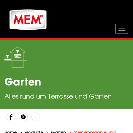
Direkt
zum
Inhalt
Togg
navig
Garten
Alles rund um Terrasse und Garten
Home
Produkte
Garten
Stein-Imprägnierung