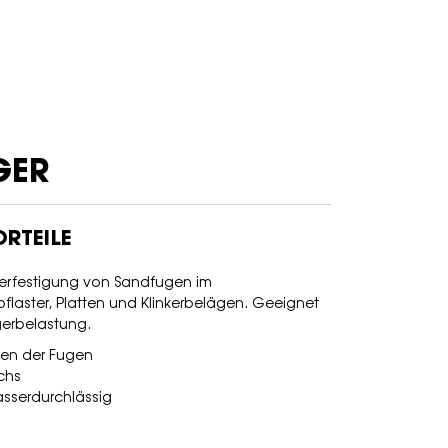
GER
RTEILE
Verfestigung von Sandfugen im
pflaster, Platten und Klinkerbelägen. Geeignet
gerbelastung.
hen der Fugen
chs
sserdurchlässig