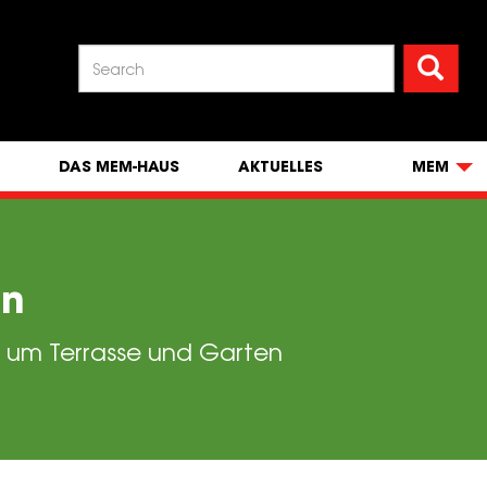
S
Search
DAS MEM-HAUS
AKTUELLES
MEM
en
d um Terrasse und Garten